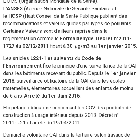
L’OMS (Organisation Mondiale de la Santé),
L’
ANSES
(Agence Nationale de Sécurité Sanitaire et
le
HCSP
(Haut Conseil de la Santé Publique publient des
recommandations et valeurs guides par types de polluants.
Certaines Valeurs sont d’ailleurs reprise dans la
règlementation comme le
Formaldéhyde
.
Décret n°2011-
1727 du 02/12/2011
fixant à
30 𝜇g/m3 au 1
er
janvier 2015
.
Les articles
L221-1 et suivants
du
Code de
l’Environnement
fixe le principe d’une surveillance de la QAI
dans les bâtiments recevant du public. Depuis le
1
er
janvier
2018
, surveillance obligatoire de la QAI dans les écoles
maternelles, élémentaires accueillant des enfants de moins
de 6 ans.
Arrêté du 1
er
Juin 2016
.
Etiquetage obligatoire concernant les COV des produits de
construction à usage intérieur depuis 2013. Décret n°
2011- »21 et arrêté du 19/04/2011.
Démarche volontaire QAI dans le tertiaire selon travaux de