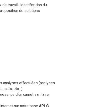
de travail : identification du
 proposition de solutions
des analyses effectuées (analyses
densats, etc…)
 présence d’un carnet sanitaire.
 internet sur notre base API ®