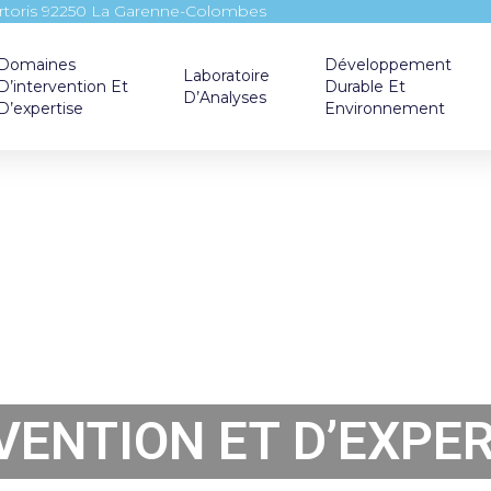
artoris 92250 La Garenne-Colombes
Domaines
Développement
Laboratoire
D’intervention Et
Durable Et
D’Analyses
D’expertise
Environnement
VENTION ET D’EXPER