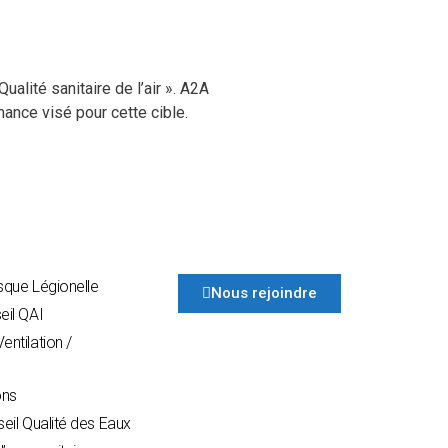
ualité sanitaire de l’air ». A2A
ance visé pour cette cible.
sque Légionelle
Nous rejoindre
eil QAI
entilation /
ons
seil Qualité des Eaux