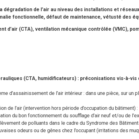
 dégradation de l’air au niveau des installations et réseau
malie fonctionnelle, défaut de maintenance, vétusté des é
nt d’air (CTA), ventilation mécanique contrôlée (VMC), pom
rauliques (CTA, humidificateurs) : préconisations vis-à-vis d
me d’assainissement de l’air intérieur : dans une pièce, sur un p
ion de l’air (intervention hors période d’occupation du bâtiment) : v
cation du bon fonctionnement du soufflage d’air neuf et/ou de l’ext
élèvement de polluants dans le cadre du Syndrome des Bâtiment
ises odeurs ou de gênes chez l’occupant (irritations des muque