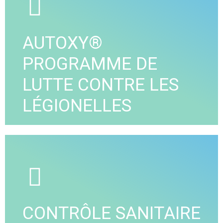
A2A Ingénierie propose son expertise dans de
nombreux domaines liés aux réseaux hydrauliques,
qu'il s'agisse de réseaux d'eau sanitaire, de
AUTOXY®
réseaux techniques, ou de réseaux incendie.
PROGRAMME DE
VOIR DÉTAIL
LUTTE CONTRE LES
LÉGIONELLES
A2A Ingénierie vous propose son programme
AUTOXY® permettant de lutter efficacement contre
les Légionelles dans les réseaux et productions
d’eau chaude sanitaire collectives de vos
bâtiments.
CONTRÔLE SANITAIRE