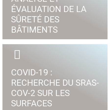
ÉVALUATION DE LA
VOIR DÉTAIL
SÛRETÉ DES
BÂTIMENTS
Les questions de sûreté sont une préoccupation
majeure pour l’amélioration de la protection des
personnes et des biens. A2A Ingénierie vous
COVID-19 :
apporte des solutions de qualité adaptées à vos
besoins.
RECHERCHE DU SRAS-
COV-2 SUR LES
VOIR DÉTAIL
SURFACES