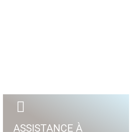
A2A Ingénierie vous propose ses services pour le
contrôle des dispositifs anti retour d’eau dans vos
bâtiments et vous apporte des solutions de qualité
adaptées à vos besoins.
Nos activités
VOIR DÉTAIL
AUTRES
ASSISTANCE À