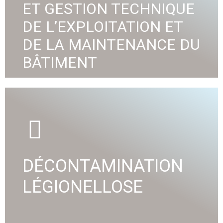
ET GESTION TECHNIQUE
VOIR DÉTAIL
DE L’EXPLOITATION ET
DE LA MAINTENANCE DU
BÂTIMENT
A2A Ingénierie propose la réalisation de
désinfection des installations d'aération et de
traitement des réseaux d'eau dans les bâtiments
tertiaires...
DÉCONTAMINATION
VOIR DÉTAIL
LÉGIONELLOSE